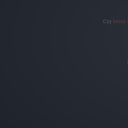
Czy
boisz 