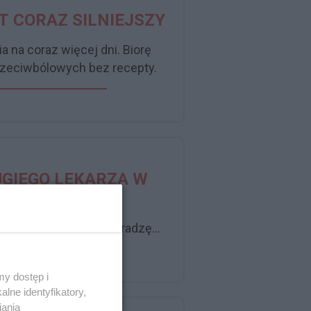
T CORAZ SILNIEJSZY
rzeciwbólowych bez recepty.
UGIEGO LEKARZA W
DNI ZDROWIA
Pani „uroda”, nic nie poradzę…
y dostęp i
lne identyfikatory,
iania