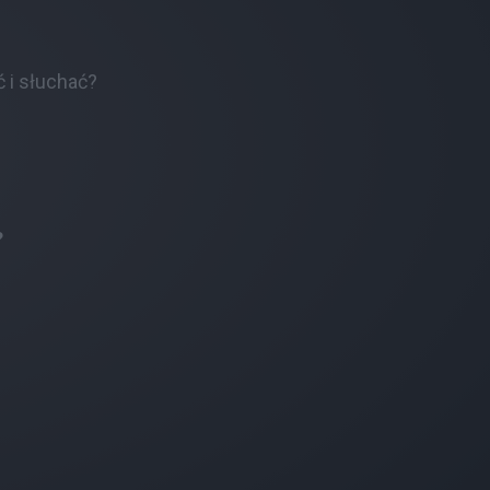
 i słuchać?
?