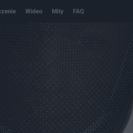
czenie
Wideo
Mity
FAQ