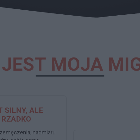
 JEST MOJA MI
 SILNY, ALE
Ę RZADKO
przemęczenia, nadmiaru