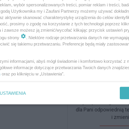
, dzieci, przyjaciół. Nie
klam, wybór spersonalizowanych treści, pomiar reklam i treści, bad
 zgodą Użytkownika my i Zaufani Partnerzy możemy używać dokład
cę, podróże. Tak bardzo
az aktywnie skanować charakterystykę urządzenia do celów identyfi
WIZYTA U KO
ko zaraz stracę…
ść, prosimy o zgodę na korzystanie z tych technologii poprzez klikn
a i zawsze możesz ją zmienić/wycofać klikając przycisk ustawień pr
Słyszę: To może być m
ogu strony
. Niektóre rodzaje przetwarzania danych nie wymagaj
neurologa. Zapisuj
iwić się takiemu przetwarzaniu. Preferencje będą miały zastosowanie
BÓL JEST TAK
szymi informacjami, abyś mógł świadomie i komfortowo korzystać z
,
gółowe informacje dotyczące przetwarzania Twoich danych znajdzi
s
oraz po kliknięciu w „Ustawienia”.
 Oddział Ratunkowy. Oni
do neurologa.
WIZYTA 
USTAWIENIA
Słyszę: To migrena. T
dla Pani odpowiednią t
i zmien