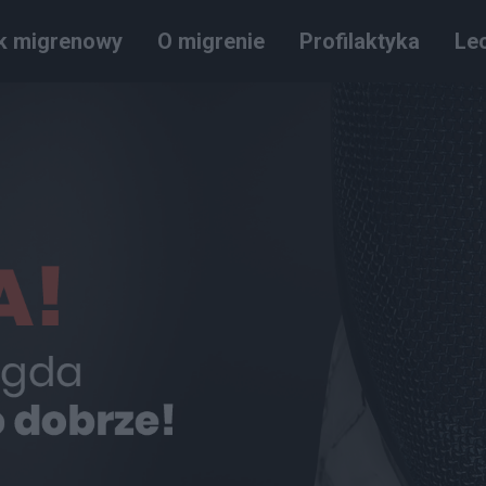
k migrenowy
O migrenie
Profilaktyka
Le